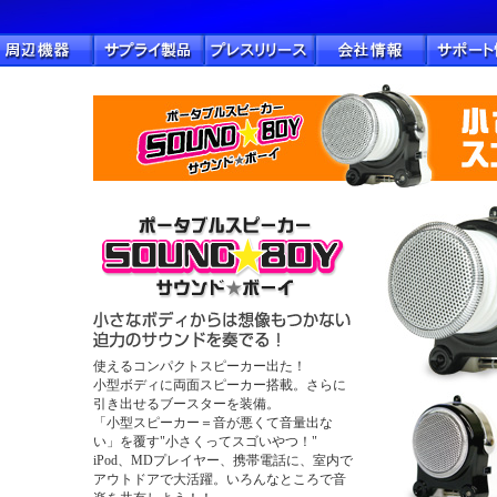
使えるコンパクトスピーカー出た！
小型ボディに両面スピーカー搭載。さらに
引き出せるブースターを装備。
「小型スピーカー＝音が悪くて音量出な
い」を覆す"小さくってスゴいやつ！"
iPod、MDプレイヤー、携帯電話に、室内で
アウトドアで大活躍。いろんなところで音