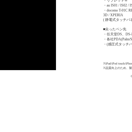
・リブレットW
・au IS01 / IS02 / I
・docomo T-01C R
3D / XPERIA
( 静電式タッチパネル採
■尖ったペン先
・任天堂DS、DS-Li
・各社PDA(Palm/SO
・(感圧式タッチ
※iPad/iPod touc
※品質向上のため、