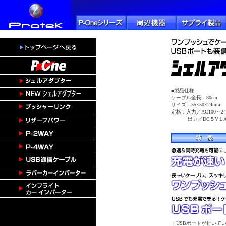
■製品仕様
ケーブル全長：80cm
サイズ：55×50×24mm
定格：入力／AC100～24
出力／DC５V１
・USBポートが付いて