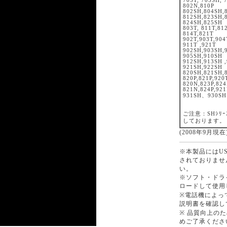
705T, 705SH, 
802N,810P
802SH,804SH,
812SH,823SH,
824SH,825SH
803T, 811T,81
814T,821T
902T,903T,904
911T ,921T
902SH,903SH,
905SH,910SH
912SH,913SH ,
921SH,922SH
820SH,821SH,
820P,821P,920
820N,823P,82
821N,824P,92
931SH、930SH
ご注意：SHｼﾘ
しております。
(2008年9月現在
※本製品にはU
されておりませ
い。
※ソフト・ドラ
ロードして使用
※電話機によっ
説明書を確認し
※ 品質向上の
めご了承くださ