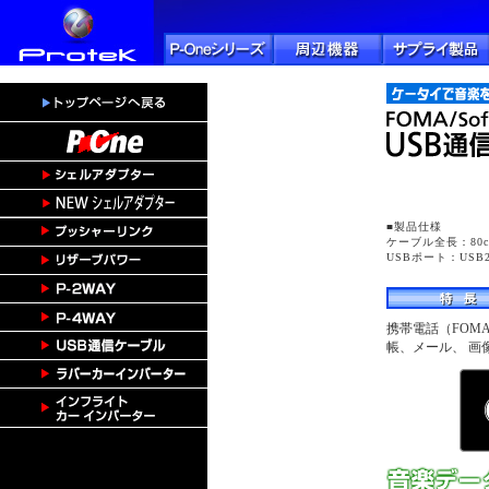
■製品仕様
ケーブル全長：80c
USBポート：USB2
携帯電話（FOM
帳、メール、 画