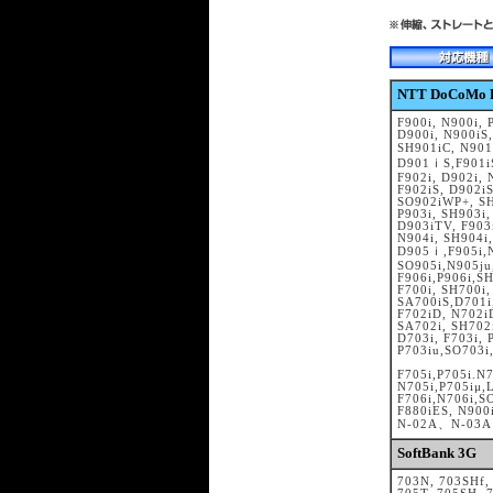
NTT DoCoMo
F900i, N900i, 
D900i, N900iS,
SH901iC, N901
D901ｉS,F901iS
F902i, D902i, 
F902iS, D902iS
SO902iWP+, SH
P903i, SH903i,
D903iTV, F903
N904i, SH904i,
D905ｉ,F905i,N
SO905i,N905ju
F906i,P906i,S
F700i, SH700i,
SA700iS,D701i
F702iD, N702iD
SA702i, SH702i
D703i, F703i, 
P703iu,SO703i
F705i,P705i.N
N705i,P705iμ,
F706i,N706i,S
F880iES, N900
N-02A、N-03A
SoftBank 3G
703N, 703SHf,